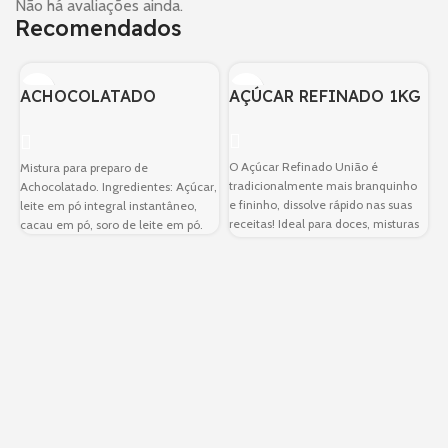
Não há avaliações ainda.
Recomendados
ACHOCOLATADO
AÇÚCAR REFINADO 1KG
QUALIBEL 1kg
R
O Açúcar Refinado União é
Mistura para preparo de
O
tradicionalmente mais branquinho
Achocolatado. Ingredientes: Açúcar,
R
e fininho, dissolve rápido nas suas
leite em pó integral instantâneo,
i
receitas! Ideal para doces, misturas
cacau em pó, soro de leite em pó.
p
e
m