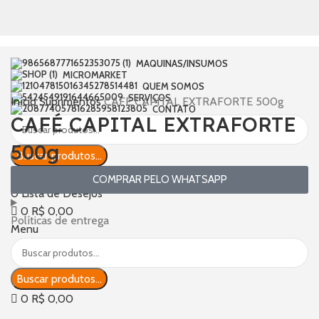
MAQUINAS/INSUMOS
MICROMARKET
QUEM SOMOS
SERVIÇOS
Início
Suprimentos
CAFÉ CAPITAL EXTRAFORTE 500g
CONTATO
CAFÉ CAPITAL EXTRAFORTE
500g
Buscar produtos...
Login / Register
COMPRAR PELO WHATSAPP
0
Lista de Desejos
0
R$
0,00
Políticas de entrega
Menu
Buscar produtos...
0
R$
0,00