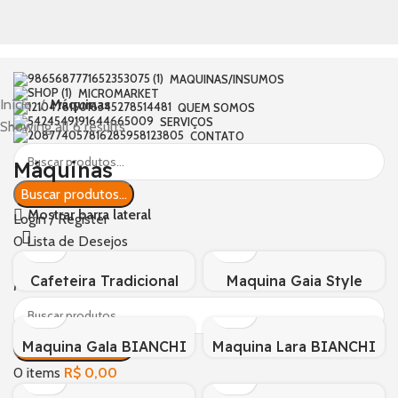
MAQUINAS/INSUMOS
MICROMARKET
Início
Máquinas
QUEM SOMOS
SERVIÇOS
Showing all 6 results
CONTATO
Máquinas
Buscar produtos...
Mostrar barra lateral
Login / Register
0
Lista de Desejos
0
items
R$
0,00
Cafeteira Tradicional
Maquina Gaia Style
Menu
MARCHESONI (Pratica e
BIANCHI (Automática)
econômica)
Maquina Gala BIANCHI
Maquina Lara BIANCHI
Buscar produtos...
(Automática)
(Automática)
0
items
R$
0,00